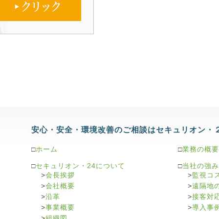
安心・安全・環境改善のご相談はセキュリオン・
□
ホーム
□
業務の概要
□
セキュリオン・24について
□
当社の強み
>
会長挨拶
>
監視コ
>
会社概要
>
遠隔地
>
沿革
>
接客対
>
事業概要
>
導入事
>
組織図