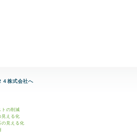
２４株式会社へ
ストの削減
の見える化
応の見える化
例