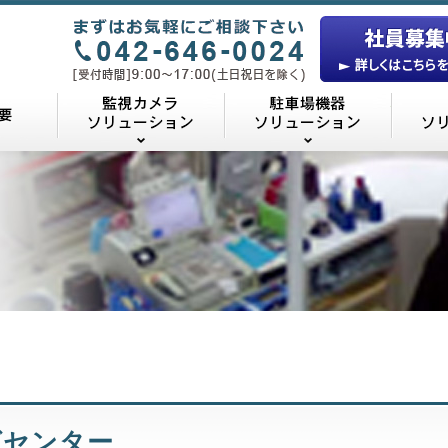
24について
業務の概要
監視カメラソリューション
駐車場
グセンター